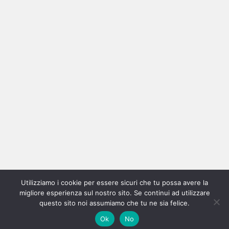
Ricerca
per:
Categorie
Categorie
Home
New
Interviste
Oroscopindie
Indie
Indie
Fuoriposto
Serie
Promozione
Chi
Con
Utilizziamo i cookie per essere sicuri che tu possa avere la
Indie
e
Talks
Tales
Tv
siamo
per
migliore esperienza sul nostro sito. Se continui ad utilizzare
questo sito noi assumiamo che tu ne sia felice.
Copyright © All rights reserved.
|
Magazine 7
by AF themes.
Italia
Recensioni
Pro
Ok
No
Music
la