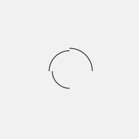
INDIE ITALIA MAG
IL PREMIO BUSCAGLIONE TI STA
ASPETTANDO!
BY
NICOLÒ GRANONE
7 ANNI AGO
Sei un cantante o suoni in una band? Pensi di aver scritto la
canzone giusta