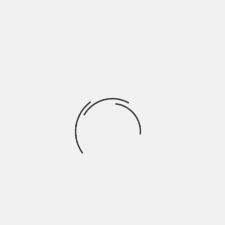
E’ un brano in cui Levante, torna a vestire i panni di
una che prende atto della realtà che la circonda e ci
canta sopra, attorno, in mezzo. Si potrebbe quasi
dire di denuncia sociale; una società dove si scorge
confusione negli spazi abitati da persone che
sembrano non esserlo più, non del tutto almeno.
Un regno dove la mediocrità trova più spazio di
altro, premia di più; e dove, in mezzo a maschere e
lustrini, ci sono un sacco di bravi,
“Bravi tutti voi”
che dà il titolo al brano.
E’ un voi generico e pluralista che potrebbe, in