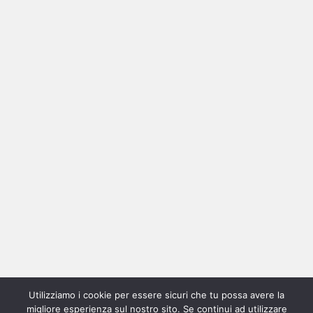
Ricerca
per:
Categorie
Categorie
Home
New
Interviste
Oroscopindie
Indie
Indie
Fuoriposto
Serie
Promozione
Chi
Con
Utilizziamo i cookie per essere sicuri che tu possa avere la
Indie
e
Talks
Tales
Tv
siamo
per
migliore esperienza sul nostro sito. Se continui ad utilizzare