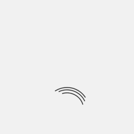
LASCIA UN COMMENTO
Devi essere
connesso
per inviare un commento.
Ricerca
per:
Socials