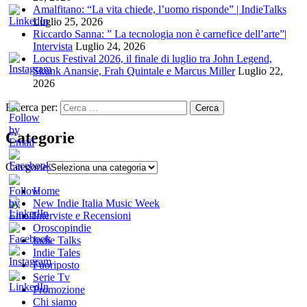
Amalfitano: “La vita chiede, l’uomo risponde” | IndieTalks
Luglio 25, 2026
Riccardo Sanna: ” La tecnologia non è carnefice dell’arte”|
Intervista
Luglio 24, 2026
Locus Festival 2026, il finale di luglio tra John Legend,
Skunk Anansie, Frah Quintale e Marcus Miller
Luglio 22,
2026
Ricerca per:
Categorie
Categorie
Home
New Indie Italia Music Week
Interviste e Recensioni
Oroscopindie
Indie Talks
Indie Tales
Fuoriposto
Serie Tv
Promozione
Chi siamo