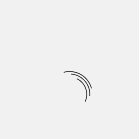
LASCIA UN COMMENTO
Devi essere
connesso
per inviare un commento.
Ricerca
per:
Socials