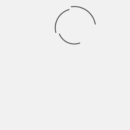
Articoli recenti
SCAR: “Sono vivo anch’io per la prima volta” | Indie
Talks
Agosto 4, 2026
Absida: “Ricerco il successo senza inganni” | Intervista
Luglio 28, 2026
Amalfitano: “La vita chiede, l’uomo risponde” |
IndieTalks
Luglio 25, 2026
Riccardo Sanna: ” La tecnologia non è carnefice
dell’arte”| Intervista
Luglio 24, 2026
Locus Festival 2026, il finale di luglio tra John Legend,