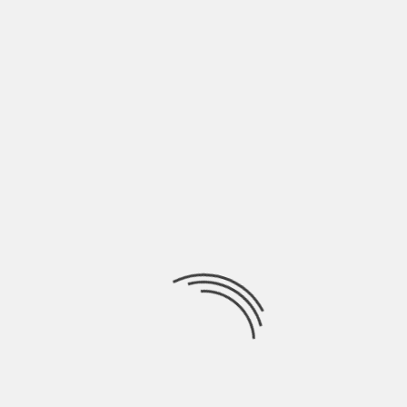
LASCIA UN COMMENTO
Devi essere
connesso
per inviare un commento.
Ricerca
per:
Socials