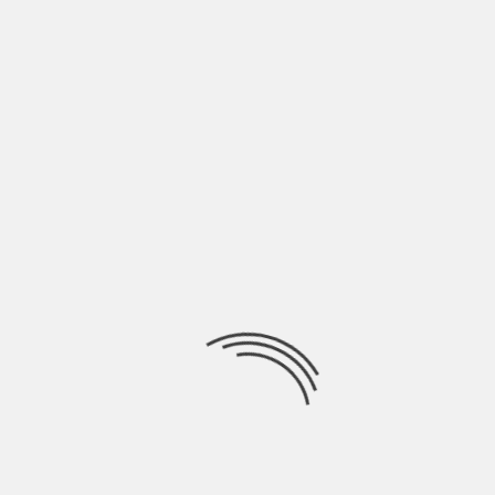
LASCIA UN COMMENTO
Devi essere
connesso
per inviare un commento.
Ricerca
per:
Socials