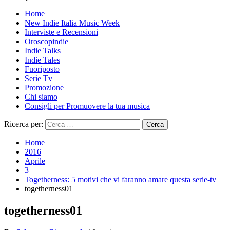
Home
New Indie Italia Music Week
Interviste e Recensioni
Oroscopindie
Indie Talks
Indie Tales
Fuoriposto
Serie Tv
Promozione
Chi siamo
Consigli per Promuovere la tua musica
Ricerca per:
Home
2016
Aprile
3
Togetherness: 5 motivi che vi faranno amare questa serie-tv
togetherness01
togetherness01