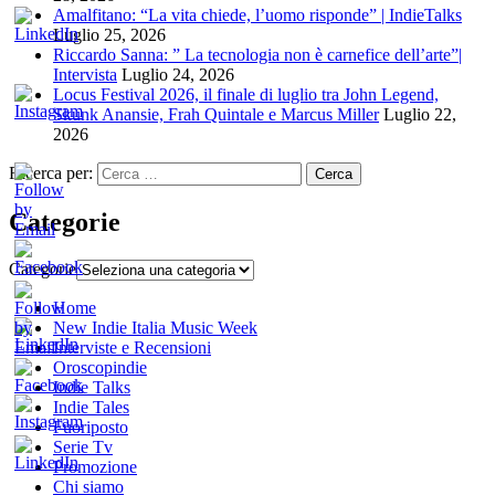
Amalfitano: “La vita chiede, l’uomo risponde” | IndieTalks
Luglio 25, 2026
Riccardo Sanna: ” La tecnologia non è carnefice dell’arte”|
Intervista
Luglio 24, 2026
Locus Festival 2026, il finale di luglio tra John Legend,
Skunk Anansie, Frah Quintale e Marcus Miller
Luglio 22,
2026
Ricerca per:
Categorie
Categorie
Home
New Indie Italia Music Week
Interviste e Recensioni
Oroscopindie
Indie Talks
Indie Tales
Fuoriposto
Serie Tv
Promozione
Chi siamo