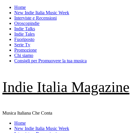
Skip
Home
to
New Indie Italia Music Week
content
Interviste e Recensioni
Oroscopindie
Indie Talks
Indie Tales
Fuoriposto
Serie Tv
Promozione
Chi siamo
Consigli per Promuovere la tua musica
Indie Italia Magazine
Musica Italiana Che Conta
Primary
Home
Menu
New Indie Italia Music Week