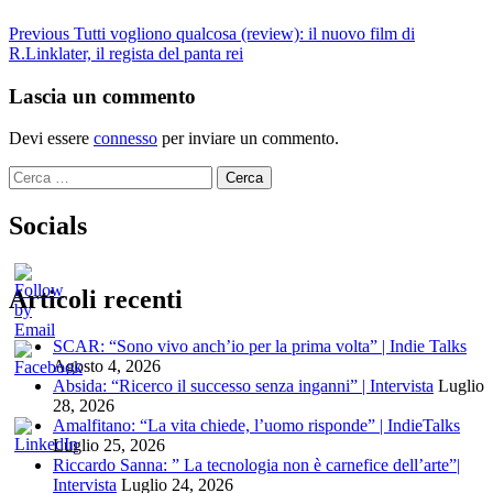
Continue
Previous
Tutti vogliono qualcosa (review): il nuovo film di
R.Linklater, il regista del panta rei
Reading
Lascia un commento
Devi essere
connesso
per inviare un commento.
Ricerca
per:
Socials
Articoli recenti
SCAR: “Sono vivo anch’io per la prima volta” | Indie Talks
Agosto 4, 2026
Absida: “Ricerco il successo senza inganni” | Intervista
Luglio
28, 2026
Amalfitano: “La vita chiede, l’uomo risponde” | IndieTalks
Luglio 25, 2026
Riccardo Sanna: ” La tecnologia non è carnefice dell’arte”|
Intervista
Luglio 24, 2026