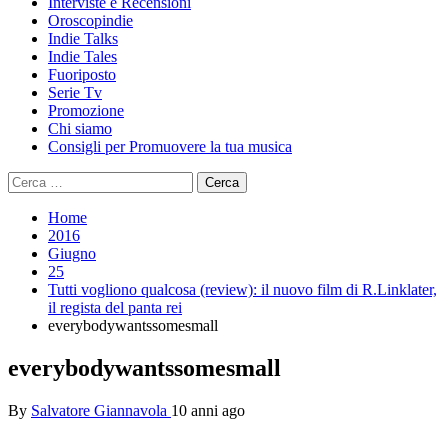
Interviste e Recensioni
Oroscopindie
Indie Talks
Indie Tales
Fuoriposto
Serie Tv
Promozione
Chi siamo
Consigli per Promuovere la tua musica
Ricerca
per:
Home
2016
Giugno
25
Tutti vogliono qualcosa (review): il nuovo film di R.Linklater,
il regista del panta rei
everybodywantssomesmall
everybodywantssomesmall
By
Salvatore Giannavola
10 anni ago