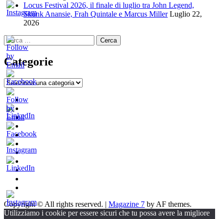
Locus Festival 2026, il finale di luglio tra John Legend,
Skunk Anansie, Frah Quintale e Marcus Miller
Luglio 22,
2026
Ricerca
per:
Categorie
Categorie
Home
New
Indie
Interviste
Italia
e
Oroscopindie
Music
Recensioni
Indie
Week
Talks
Indie
Tales
Fuoriposto
Serie
Tv
Promozione
Chi
siamo
Consigli
per
Copyright © All rights reserved.
|
Magazine 7
by AF themes.
Promuovere
Utilizziamo i cookie per essere sicuri che tu possa avere la migliore
la