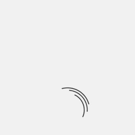
LASCIA UN COMMENTO
Devi essere
connesso
per inviare un commento.
Ricerca
per:
Socials