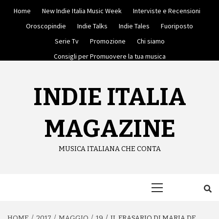
Skip
Home
New Indie Italia Music Week
Interviste e Recensioni
to
content
Oroscopindie
Indie Talks
Indie Tales
Fuoriposto
Serie Tv
Promozione
Chi siamo
Consigli per Promuovere la tua musica
INDIE ITALIA
MAGAZINE
MUSICA ITALIANA CHE CONTA
Primary
Menu
HOME
2017
MAGGIO
19
IL FRASARIO DI MARIA DE