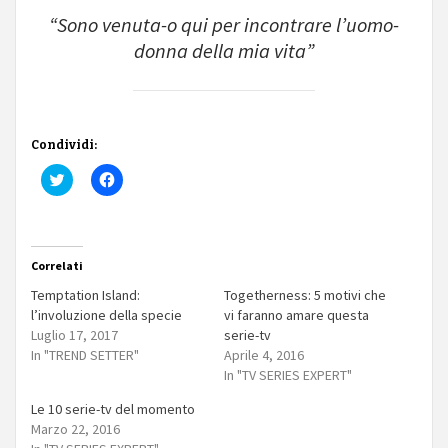
“Sono venuta-o qui per incontrare l’uomo-
donna della mia vita”
Condividi:
Fai
Fai
clic
clic
qui
per
per
condividere
condividere
su
su
Facebook
Twitter
(Si
Correlati
(Si
apre
apre
in
in
una
Temptation Island:
Togetherness: 5 motivi che
una
nuova
l’involuzione della specie
vi faranno amare questa
nuova
finestra)
finestra)
Luglio 17, 2017
serie-tv
In "TREND SETTER"
Aprile 4, 2016
In "TV SERIES EXPERT"
Le 10 serie-tv del momento
Marzo 22, 2016