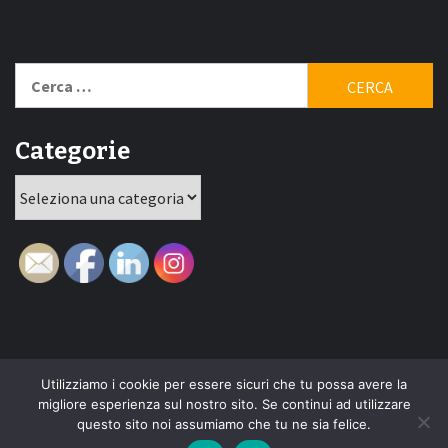
Ricerca
per:
Categorie
Categorie
Utilizziamo i cookie per essere sicuri che tu possa avere la
Home
New
Interviste
Oroscopindie
Indie
Indie
Fuoriposto
Serie
Promozione
Chi
Con
migliore esperienza sul nostro sito. Se continui ad utilizzare
Indie
e
Talks
Tales
Tv
siamo
per
questo sito noi assumiamo che tu ne sia felice.