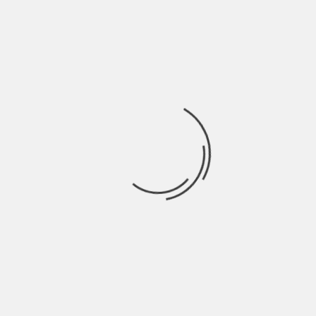
INDIE ITALIA MAG
ANIM: “CAPPOTTO È LA METAFORA
DELL’AMORE” | INTERVISTA
BY
NICOLÒ GRANONE
4 ANNI AGO
Può capitare di uscire una sera con amici e dimenticare da
qualche parte il cappotto,