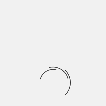
ANIM: “CAPPOTTO È LA METAFORA
DELL’AMORE” | INTERVISTA
BY
NICOLÒ GRANONE
4 ANNI AGO
Può capitare di uscire una sera con amici e dimenticare da
qualche parte il cappotto,
INDIE TALKS