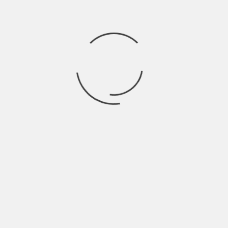
PH. Claudia Campoli
Scelta del duetto: i Bnkr44 sono
molto coerenti con il tuo modo di
fare musica e come cover
porterete “Charlie fa surf” dei
Baustelle. Dicci di più.
Per quanto riguarda la cover, volevo un pezzo che
fosse di impatto, abbastanza movimentato.