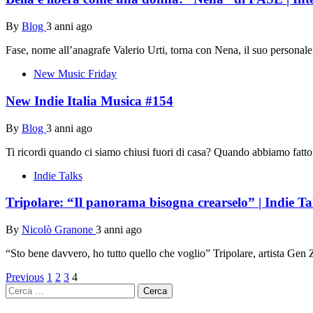
By
Blog
3 anni ago
Fase, nome all’anagrafe Valerio Urti, torna con Nena, il suo personal
New Music Friday
New Indie Italia Musica #154
By
Blog
3 anni ago
Ti ricordi quando ci siamo chiusi fuori di casa? Quando abbiamo fatto 
Indie Talks
Tripolare: “Il panorama bisogna crearselo” | Indie Ta
By
Nicolò Granone
3 anni ago
“Sto bene davvero, ho tutto quello che voglio” Tripolare, artista Gen Z,
Navigazione
Previous
1
2
3
4
Ricerca
articoli
per: