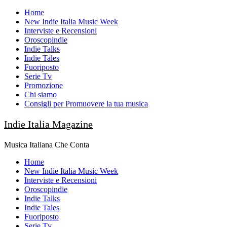
Skip
Home
to
New Indie Italia Music Week
content
Interviste e Recensioni
Oroscopindie
Indie Talks
Indie Tales
Fuoriposto
Serie Tv
Promozione
Chi siamo
Consigli per Promuovere la tua musica
Indie Italia Magazine
Musica Italiana Che Conta
Primary
Home
Menu
New Indie Italia Music Week
Interviste e Recensioni
Oroscopindie
Indie Talks
Indie Tales
Fuoriposto
Serie Tv