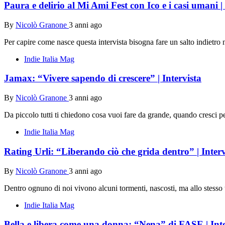
Paura e delirio al Mi Ami Fest con Ico e i casi umani |
By
Nicolò Granone
3 anni ago
Per capire come nasce questa intervista bisogna fare un salto indietro 
Indie Italia Mag
Jamax: “Vivere sapendo di crescere” | Intervista
By
Nicolò Granone
3 anni ago
Da piccolo tutti ti chiedono cosa vuoi fare da grande, quando cresci pe
Indie Italia Mag
Rating Urli: “Liberando ciò che grida dentro” | Interv
By
Nicolò Granone
3 anni ago
Dentro ognuno di noi vivono alcuni tormenti, nascosti, ma allo stess
Indie Italia Mag
Bella e libera come una donna: “Nena” di FASE | Inte