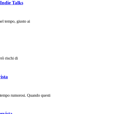
 Indie Talks
nel tempo, giusto ai
rò rischi di
ista
o tempo rumorosi. Quando questi
rvista