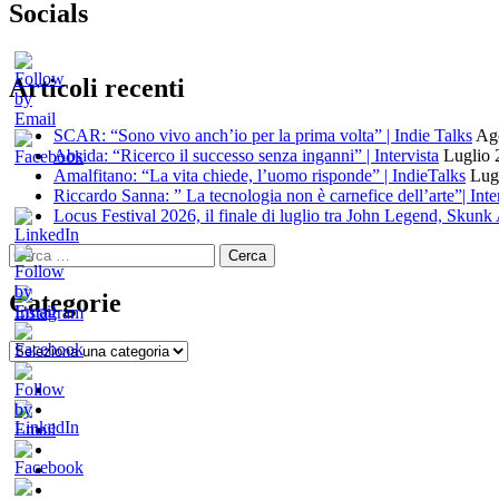
Socials
Articoli recenti
SCAR: “Sono vivo anch’io per la prima volta” | Indie Talks
Ago
Absida: “Ricerco il successo senza inganni” | Intervista
Luglio 
Amalfitano: “La vita chiede, l’uomo risponde” | IndieTalks
Lug
Riccardo Sanna: ” La tecnologia non è carnefice dell’arte”| Inte
Locus Festival 2026, il finale di luglio tra John Legend, Skun
Ricerca
per:
Categorie
Categorie
Home
New
Indie
Interviste
Italia
e
Oroscopindie
Music
Recensioni
Indie
Week
Talks
Indie