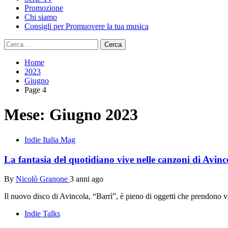
Promozione
Chi siamo
Consigli per Promuovere la tua musica
Ricerca
per:
Home
2023
Giugno
Page 4
Mese:
Giugno 2023
Indie Italia Mag
La fantasia del quotidiano vive nelle canzoni di Avinco
By
Nicolò Granone
3 anni ago
Il nuovo disco di Avincola, “Barrì”, è pieno di oggetti che prendono v
Indie Talks