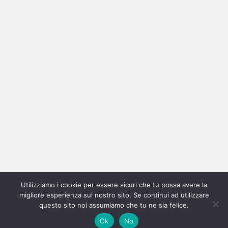
Ricerca
per:
Categorie
Categorie
Utilizziamo i cookie per essere sicuri che tu possa avere la
Home
New
Interviste
Oroscopindie
Indie
Indie
Fuoriposto
Serie
Promozione
Chi
Con
migliore esperienza sul nostro sito. Se continui ad utilizzare
Indie
e
Talks
Tales
Tv
siamo
per
questo sito noi assumiamo che tu ne sia felice.
Copyright © All rights reserved.
|
Magazine 7
by AF themes.
Ok
No
Italia
Recensioni
Pro