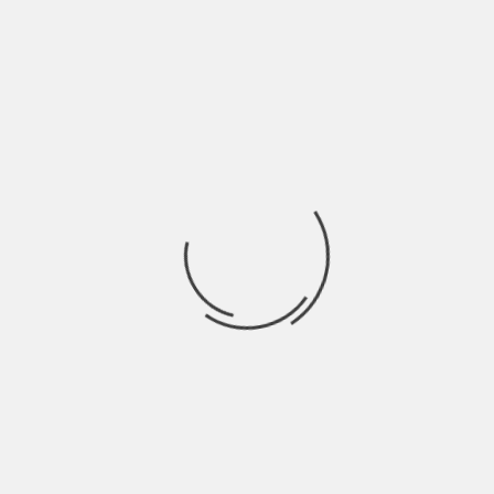
INDIE TALKS
L’IMPORTANZA DI UN SALTO NEL VUOTO CON
ITTO | INDIE TALKS
BY
BLOG
3 ANNI AGO
Articolo di Filippo Micalizzi Il problema principale nel dover
affrontare una qualsiasi prima volta è