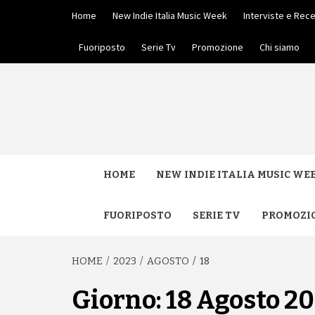
Skip
Home
New Indie Italia Music Week
Interviste e Rece
to
content
Fuoriposto
Serie Tv
Promozione
Chi siamo
HOME
NEW INDIE ITALIA MUSIC WE
FUORIPOSTO
SERIE TV
PROMOZI
HOME
2023
AGOSTO
18
Giorno:
18 Agosto 2