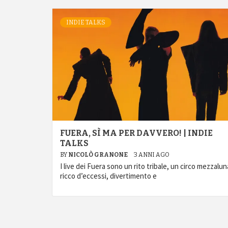
INDIE TALKS
FUERA, SÌ MA PER DAVVERO! | INDIE
TALKS
BY
NICOLÒ GRANONE
3 ANNI AGO
I live dei Fuera sono un rito tribale, un circo mezzalun
ricco d’eccessi, divertimento e