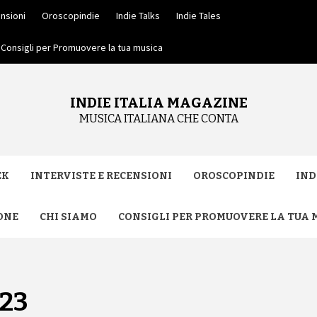
nsioni
Oroscopindie
Indie Talks
Indie Tales
Consigli per Promuovere la tua musica
INDIE ITALIA MAGAZINE
MUSICA ITALIANA CHE CONTA
EK
INTERVISTE E RECENSIONI
OROSCOPINDIE
IND
ONE
CHI SIAMO
CONSIGLI PER PROMUOVERE LA TUA 
023