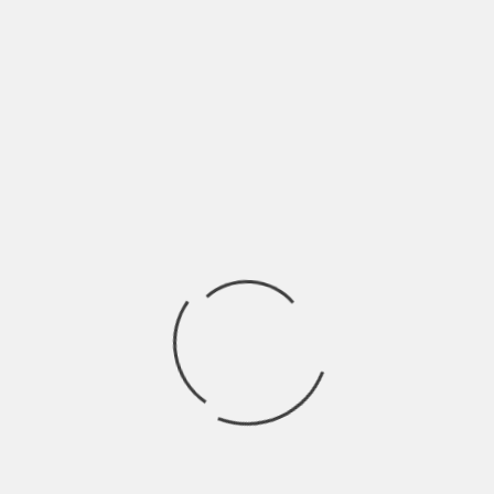
UN MAZZO FIORI DEL MALE: “BAUDELAIRE” DI
ALTHEA | INTERVISTA
BY
BLOG
3 ANNI AGO
Althea – nome che deriva dal greco e significa “colei che cura”
– ancora una
INDIE ITALIA MAG