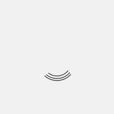
Alessandra:
Essendo nata e cresciuta nella provincia
biellese, il posto che immagino come un rifugio è
circondato da boschi e praticamente privo di
cemento. Sullo sfondo ci vedo le montagne. L’aria è
pulita e non ci sono rumori che non siano quelli
della natura.
Marco:
In bici lungo la costa di Livorno, ci ho
passato tutta l’adolescenza e rimane uno dei pochi
luoghi capaci di farmi distendere.
Rifugiarsi nei ricordi può
essere una salvezza o si
rischia di finire in un’altra
forma di prigionia
mentale?