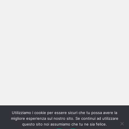
Ricerca
per:
Categorie
Categorie
Utilizziamo i cookie per essere sicuri che tu possa avere la
Home
New
Interviste
Oroscopindie
Indie
Indie
Fuoriposto
Serie
Promozione
Chi
Con
migliore esperienza sul nostro sito. Se continui ad utilizzare
Indie
e
Talks
Tales
Tv
siamo
per
questo sito noi assumiamo che tu ne sia felice.