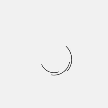
Le cose accettano di essere una sfida e la fantasia non muore
mai. Solo per
Ricerca
per:
Socials
Articoli recenti
La Gente: “I km non definiscono davvero lo spazio” |
Indie Talks