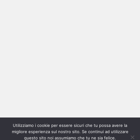
Ricerca
per:
Categorie
Categorie
Utilizziamo i cookie per essere sicuri che tu possa avere la
Home
New
Interviste
Oroscopindie
Indie
Indie
Fuoriposto
Serie
Promozione
Chi
Con
migliore esperienza sul nostro sito. Se continui ad utilizzare
Indie
e
Talks
Tales
Tv
siamo
per
questo sito noi assumiamo che tu ne sia felice.