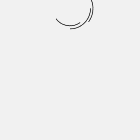
INDIE TALES
IL MISTERO DEL RAGGIO DI LUNA | INDIE
TALES
BY
NICOLÒ GRANONE
6 ANNI AGO
“Quel giorno è successo davvero l’incredibile, qualcosa che
neanche a distanza di anni avrà mai