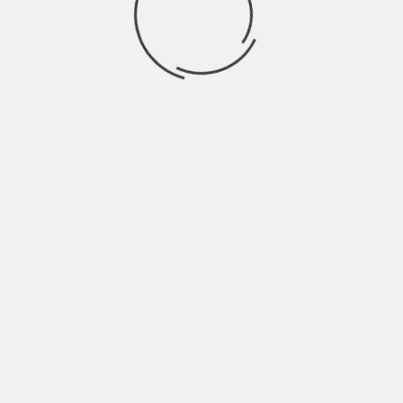
INDIE ITALIA MAG
GIADA ROBIN: “HO VOGLIA DI SENTIRMI
VIVA!” | INTERVISTA
BY
NICOLÒ GRANONE
4 ANNI AGO
Molto spesso non esiste una ricetta universale per vivere al
meglio la propria vita, anzi