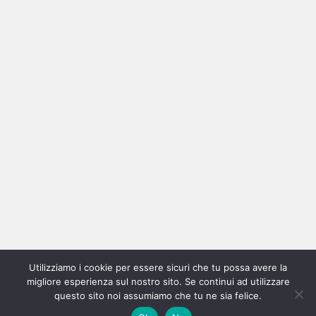
Ricerca
per:
Categorie
Categorie
Utilizziamo i cookie per essere sicuri che tu possa avere la
Home
New
Interviste
Oroscopindie
Indie
Indie
Fuoriposto
Serie
Promozione
Chi
Con
migliore esperienza sul nostro sito. Se continui ad utilizzare
Indie
e
Talks
Tales
Tv
siamo
per
questo sito noi assumiamo che tu ne sia felice.