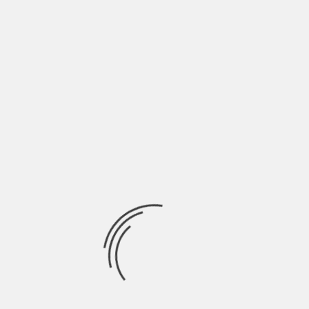
HUNGER GAMES IL CANTO DELLA RIVOLTA PT
2: STORIA DI UNA GHIANDAIA TWITTATRICE E
DEL SUO FRAGILE AMORE
BY
SALVATORE GIANNAVOLA
11 ANNI AGO
Il pubblico di Hunger Games, saga che ha appassionato milioni
di persone sin dal 2012,
Ricerca
per:
Socials