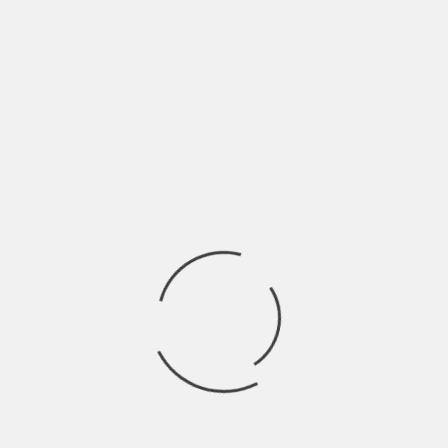
LEMONILLE: “RIEVOCO I RICORDI DEL
LI”
PASSATO CON IL MIO ALBUM NEROLI” |
INTERVISTA
ria,
BY
BLOG
5 ANNI AGO
Lemonille è un progetto solista che nasce nel 2018,
fondato dal compositore multistrumentista Nicola
Masseria.