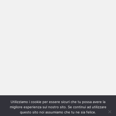
Ricerca
per:
Categorie
Categorie
Utilizziamo i cookie per essere sicuri che tu possa avere la
Home
New
Interviste
Oroscopindie
Indie
Indie
Fuoriposto
Serie
Promozione
Chi
Con
migliore esperienza sul nostro sito. Se continui ad utilizzare
Indie
e
Talks
Tales
Tv
siamo
per
questo sito noi assumiamo che tu ne sia felice.