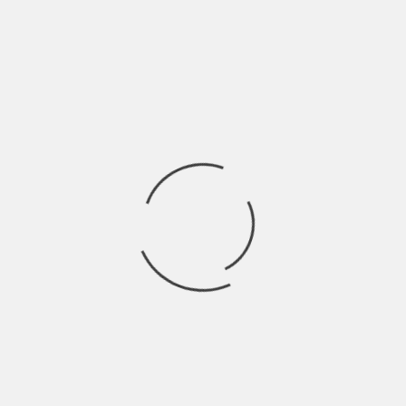
Rincorrete il vostro ombrellone che estirpato da
Ricerca
per:
Socials
Articoli recenti
SCAR: “Sono vivo anch’io per la prima volta” | Indie
Talks