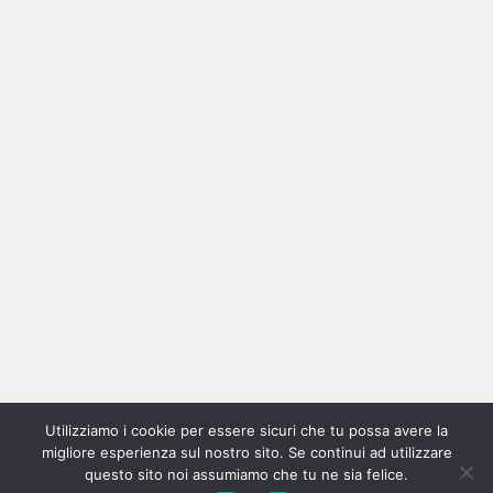
Ricerca
per:
Categorie
Categorie
Home
New
Interviste
Oroscopindie
Indie
Indie
Fuoriposto
Serie
Promozione
Chi
Con
Utilizziamo i cookie per essere sicuri che tu possa avere la
Indie
e
Talks
Tales
Tv
siamo
per
migliore esperienza sul nostro sito. Se continui ad utilizzare
questo sito noi assumiamo che tu ne sia felice.
Copyright © All rights reserved.
|
Magazine 7
by AF themes.
Italia
Recensioni
Pro