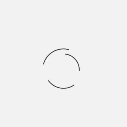
Rincorrete il vostro ombrellone che estirpato da
Ricerca
per:
Socials
Articoli recenti
La Gente: “I km non definiscono davvero lo spazio” |
Indie Talks