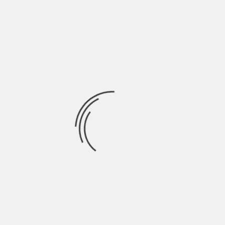
Durata: 128 min Genere: thriller, storico, biografico,
drammatico Regia: Tom McCarthy Attori: Mark Ruffalo, Michael
Ricerca
per:
Socials
Articoli recenti
La Gente: “I km non definiscono davvero lo spazio” |
Indie Talks