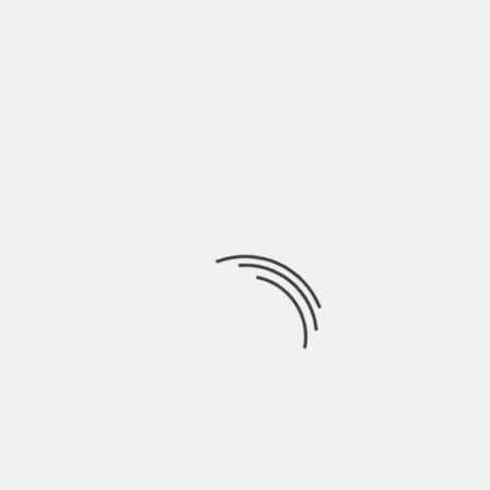
Mario Pagano, conosciuto con lo pseudonimo Pagano, è un
cantautore pugliese trentenne, da qualche anno di
Ricerca
per:
Socials
Articoli recenti