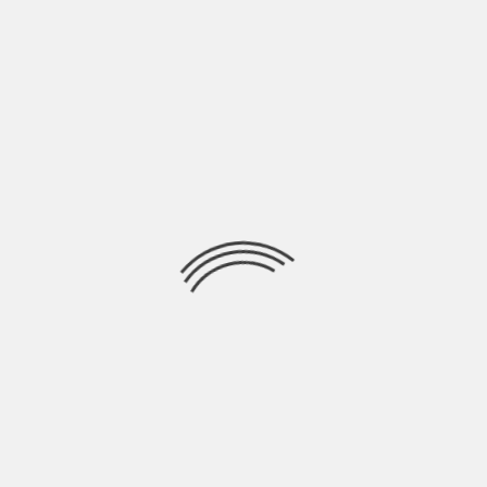
Partire dalla periferia per arrivare alle stelle è il percorso che
vogliono fare i Sierra.
Ricerca
per:
Socials
Articoli recenti