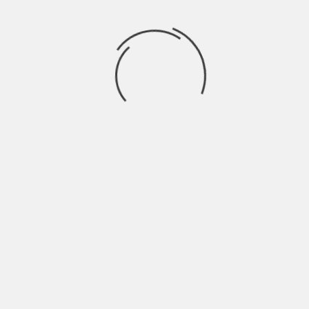
Vi siete mai sentiti vittime
di pregiudizi?
Artisticamente forse sì. Nell’epoca della vetrina di
massa siamo sottoposti continuamente a
pregiudizi che siamo costretti a sfatare. Come
chiunque si affacci al mondo della musica, anche noi
probabilmente siamo stati decifrati per quello che