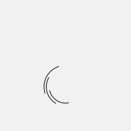
Ci sono momenti dove la vita impone il tempo di una certa
riflessione. Si pensa
Ricerca
per:
Socials
Articoli recenti