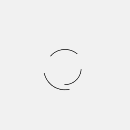
Rincorrete il vostro ombrellone che estirpato da
Ricerca
per:
Socials
Articoli recenti
La Gente: “I km non definiscono davvero lo spazio” |
Indie Talks