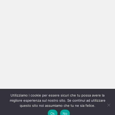
Ricerca
per:
Categorie
Categorie
Utilizziamo i cookie per essere sicuri che tu possa avere la
Home
New
Interviste
Oroscopindie
Indie
Indie
Fuoriposto
Serie
Promozione
Chi
Con
migliore esperienza sul nostro sito. Se continui ad utilizzare
Indie
e
Talks
Tales
Tv
siamo
per
questo sito noi assumiamo che tu ne sia felice.
Copyright © All rights reserved.
|
Magazine 7
by AF themes.
Ok
No
Italia
Recensioni
Pro