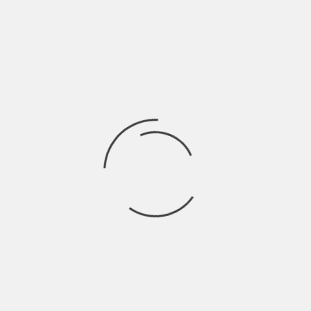
“Premi l’acceleratore soltanto quando vai in salita e poi fai
scivolare giù la vita, franando
Ricerca
per:
Socials
Articoli recenti
La Gente: “I km non definiscono davvero lo spazio” |
Indie Talks