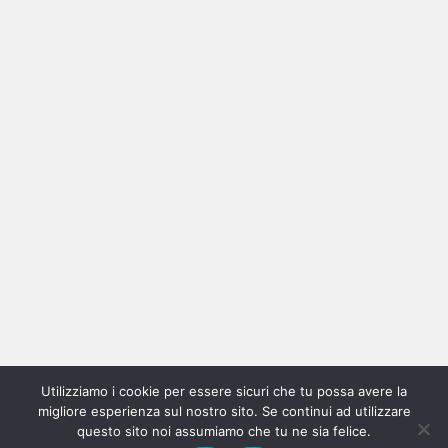
Ricerca
per:
Categorie
Categorie
Utilizziamo i cookie per essere sicuri che tu possa avere la
Home
New
Interviste
Oroscopindie
Indie
Indie
Fuoriposto
Serie
Promozione
Chi
Con
migliore esperienza sul nostro sito. Se continui ad utilizzare
Indie
e
Talks
Tales
Tv
siamo
per
questo sito noi assumiamo che tu ne sia felice.