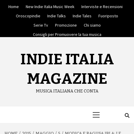
Skip
Home
New Indie Italia Music Week
Interviste e Recensioni
to
content
Oroscopindie
Indie Talks
Indie Tales
Fuoriposto
Serie Tv
Promozione
Chi siamo
Consigli per Promuovere la tua musica
INDIE ITALIA
MAGAZINE
MUSICA ITALIANA CHE CONTA
Primary
Menu
HOME
2015
MAGGIO
5
MODICA E RAGUSA IBLA: LE