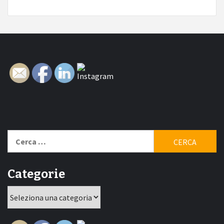
Ricerca
per:
Categorie
Categorie