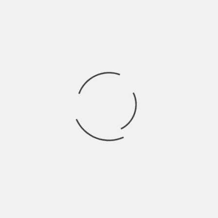
SILENTE ALLEATA DI CARLA GIAMMUSSO
1 THOUGHT ON
“
BRAMA: DOWNLOAD
GRATUITO DELLA
VERSIONE INTEGRALE
”
Pingback:
10 LIBRI PER L’ESTATE | BLOGSTERMIND
LASCIA UN COMMENTO
Devi essere
connesso
per inviare un commento.