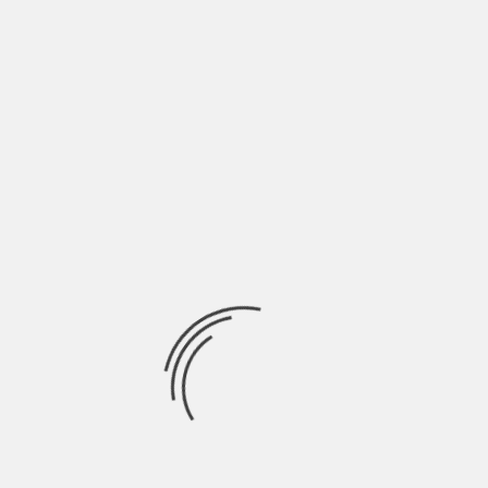
LASCIA UN COMMENTO
Devi essere
connesso
per inviare un commento.
Ricerca
per:
Socials