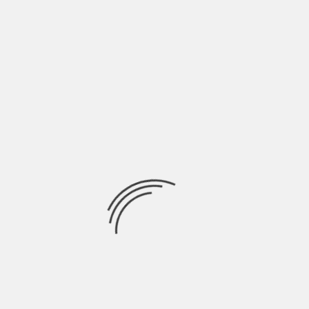
LASCIA UN COMMENTO
Devi essere
connesso
per inviare un commento.
Ricerca
per:
Socials