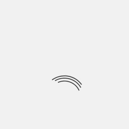
Reading
COSA STIAMO ASCOLTANDO? (INDIE MUSIC)
LASCIA UN COMMENTO
Devi essere
connesso
per inviare un commento.
Ricerca
per:
Socials