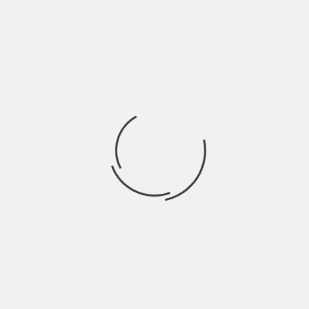
Ricerca
per:
Socials
Articoli recenti
La Gente: “I km non definiscono davvero lo spazio” |
Indie Talks
Agosto 8, 2026
Caro il mio Francesco…