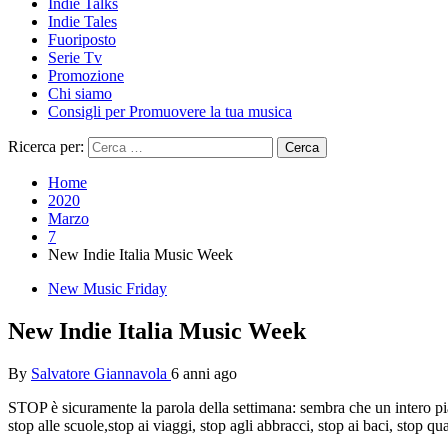
Indie Talks
Indie Tales
Fuoriposto
Serie Tv
Promozione
Chi siamo
Consigli per Promuovere la tua musica
Ricerca per:
Home
2020
Marzo
7
New Indie Italia Music Week
New Music Friday
New Indie Italia Music Week
By
Salvatore Giannavola
6 anni ago
STOP è sicuramente la parola della settimana: sembra che un intero pian
stop alle scuole,stop ai viaggi, stop agli abbracci, stop ai baci, stop qua