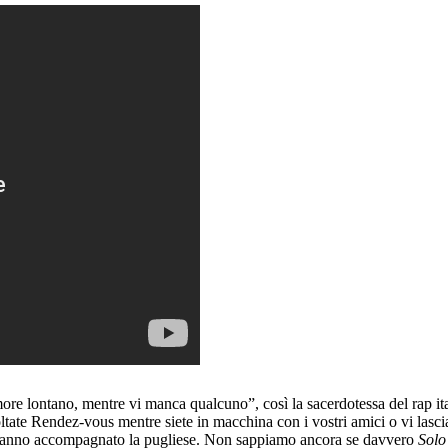
e lontano, mentre vi manca qualcuno”, così la sacerdotessa del rap ital
coltate Rendez-vous mentre siete in macchina con i vostri amici o vi las
e hanno accompagnato la pugliese. Non sappiamo ancora se davvero
Solo