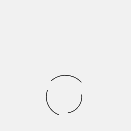
scono per fare spazio a nuovi pensieri.
a sera. Per questo sono qui ora, con Umberto e gli altri.
di lunedì, e visto che l’estate è alle porte, ci siamo
ieri, ma li accompagna, dà loro un ritmo soave e continuo,
e qualcuno qui decida di togliersi la vita”
aveva
po’ che mi ero chiuso in me stesso senza parlare con
so perché, ma dopo un po’ che sto in gruppo sento la
ricaricare le pile o semplicemente per riprendere fiato.
essere del tutto rilassato e a mio agio. Spendo il doppio
iabile non lontano dal lungomare, in cui decidiamo di
y.
igaretta in mano pronta per essere accesa e respirando a