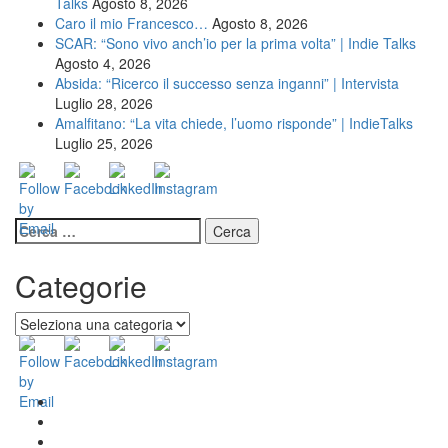
Talks
Agosto 8, 2026
Caro il mio Francesco…
Agosto 8, 2026
SCAR: “Sono vivo anch’io per la prima volta” | Indie Talks
Agosto 4, 2026
Absida: “Ricerco il successo senza inganni” | Intervista
Luglio 28, 2026
Amalfitano: “La vita chiede, l’uomo risponde” | IndieTalks
Luglio 25, 2026
Ricerca
per:
Categorie
Categorie
Home
New
Indie
Interviste