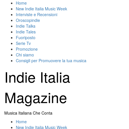
Skip
Home
to
New Indie Italia Music Week
content
Interviste e Recensioni
Oroscopindie
Indie Talks
Indie Tales
Fuoriposto
Serie Tv
Promozione
Chi siamo
Consigli per Promuovere la tua musica
Indie Italia
Magazine
Musica Italiana Che Conta
Primary
Home
Menu
New Indie Italia Music Week