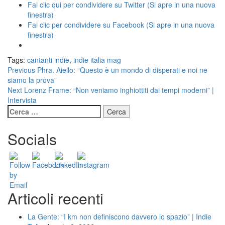
Fai clic qui per condividere su Twitter (Si apre in una nuova
finestra)
Fai clic per condividere su Facebook (Si apre in una nuova
finestra)
Tags:
cantanti indie
,
indie italia mag
Continue
Previous
Phra. Aiello: “Questo è un mondo di disperati e noi ne
siamo la prova”
Reading
Next
Lorenz Frame: “Non veniamo inghiottiti dai tempi moderni” |
Intervista
Ricerca
per:
Socials
Articoli recenti
La Gente: “I km non definiscono davvero lo spazio” | Indie