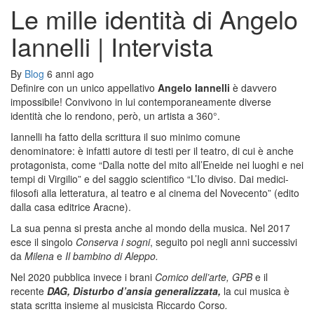
Le mille identità di Angelo
Iannelli | Intervista
By
Blog
6 anni ago
Definire con un unico appellativo
Angelo Iannelli
è davvero
impossibile! Convivono in lui contemporaneamente diverse
identità che lo rendono, però, un artista a 360°.
Iannelli ha fatto della scrittura il suo minimo comune
denominatore: è infatti autore di testi per il teatro, di cui è anche
protagonista, come “Dalla notte del mito all’Eneide nei luoghi e nei
tempi di Virgilio” e del saggio scientifico “L’Io diviso. Dai medici-
filosofi alla letteratura, al teatro e al cinema del Novecento” (edito
dalla casa editrice Aracne).
La sua penna si presta anche al mondo della musica. Nel 2017
esce il singolo
Conserva i sogni
, seguito poi negli anni successivi
da
Milena
e
Il bambino di Aleppo.
Nel 2020 pubblica invece i brani
Comico dell’arte,
GPB
e il
recente
DAG, Disturbo d’ansia generalizzata,
la cui musica è
stata scritta insieme al musicista Riccardo Corso
.