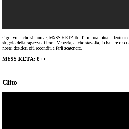
Ogni volta che si muove, M¥SS KETA tira fuori una mina: talento o 
singolo della ragazza di Porta Venezia, anche stavolta, fa ballare e s
nostri desideri più reconditi e farli scatenare.
M¥SS KETA: 8++
Clito