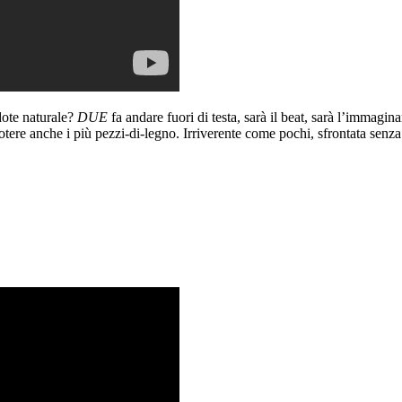
dote naturale?
DUE
fa andare fuori di testa, sarà il beat, sarà l’immagi
cuotere anche i più pezzi-di-legno. Irriverente come pochi, sfrontata se