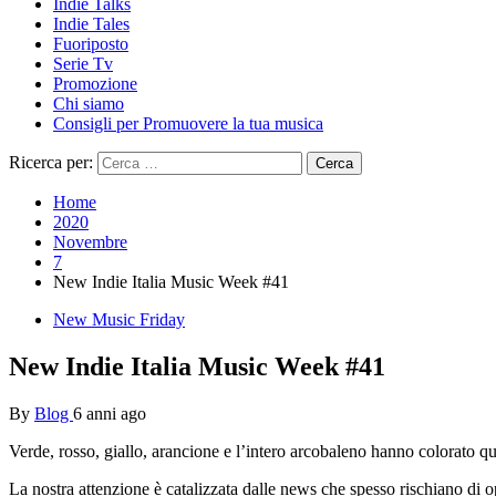
Indie Talks
Indie Tales
Fuoriposto
Serie Tv
Promozione
Chi siamo
Consigli per Promuovere la tua musica
Ricerca per:
Home
2020
Novembre
7
New Indie Italia Music Week #41
New Music Friday
New Indie Italia Music Week #41
By
Blog
6 anni ago
Verde, rosso, giallo, arancione e l’intero arcobaleno hanno colorato qu
La nostra attenzione è catalizzata dalle news che spesso rischiano di op