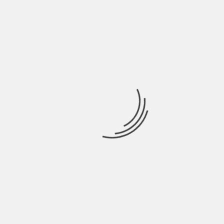
INDIE ITALIA MAG
BIOPSY O BOUTIQUE: RATS RACCONTA LA
METAMORFOSI NEGATIVA | INTERVISTA
BY
BLOG
6 ANNI AGO
Biopsy O Boutique sono una band che nasce a Vicenza nel
2018. Il gruppo fissa