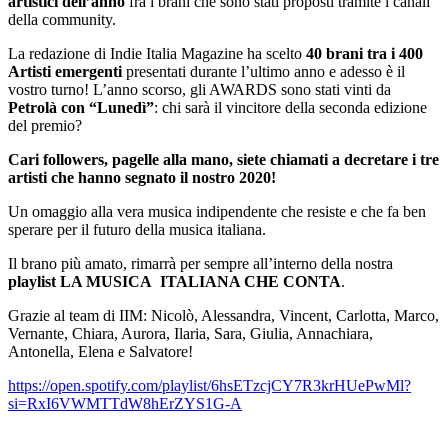
artistici dell’anno
fra i brani che sono stati proposti tramite i canali
della community.
La redazione di Indie Italia Magazine ha scelto
40 brani tra i 400
Artisti emergenti
presentati durante l’ultimo anno e adesso è il
vostro turno! L’anno scorso, gli AWARDS sono stati vinti da
Petrolà con “Lunedì”
: chi sarà il vincitore della seconda edizione
del premio?
Cari followers, pagelle alla mano, siete chiamati a decretare i tre
artisti che hanno segnato il nostro 2020!
Un omaggio alla vera musica indipendente che resiste e che fa ben
sperare per il futuro della musica italiana.
Il brano più amato, rimarrà per sempre all’interno della nostra
playlist LA MUSICA ITALIANA CHE CONTA
.
Grazie al team di IIM: Nicolò, Alessandra, Vincent, Carlotta, Marco,
Vernante, Chiara, Aurora, Ilaria, Sara, Giulia, Annachiara,
Antonella, Elena e Salvatore!
https://open.spotify.com/playlist/6hsETzcjCY7R3krHUePwMl?
si=RxI6VWMTTdW8hErZYS1G-A