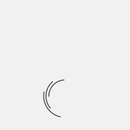
NEW INDIE ITALIA MUSIC WEEK #47
BY
BLOG
6 ANNI AGO
Il Natale è ormai alle porte e quest’anno sarà più rosso che
mai: dai tovaglioli
INDIE TALES