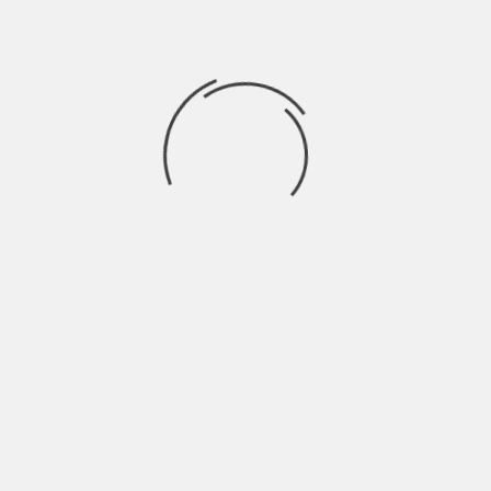
Le colpe dei nostri genitori
ricadono su di noi mentre
le nostre colpiranno i
nostri figli, come si fa ad
interrompere questo
circolo vizioso?
Con una bella e buona rivoluzione, cioè attuando un
cambiamento drastico nel minor tempo possibile.
Più che di colpe parleremmo di responsabilità,
bisogna sentirsi responsabili adesso delle
conseguenze sia a breve che a lungo termine.