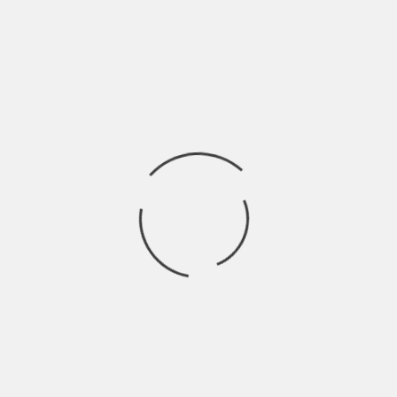
eccellenza per la scena musicale italiana,
Ricerca
per:
Socials
Articoli recenti
SCAR: “Sono vivo anch’io per la prima volta” | Indie
Talks