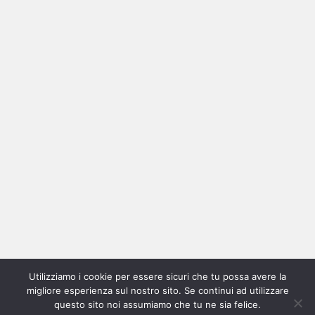
Ricerca
per:
Categorie
Categorie
Utilizziamo i cookie per essere sicuri che tu possa avere la
Home
New
Interviste
Oroscopindie
Indie
Indie
Fuoriposto
Serie
Promozione
Chi
Con
migliore esperienza sul nostro sito. Se continui ad utilizzare
Indie
e
Talks
Tales
Tv
siamo
per
questo sito noi assumiamo che tu ne sia felice.