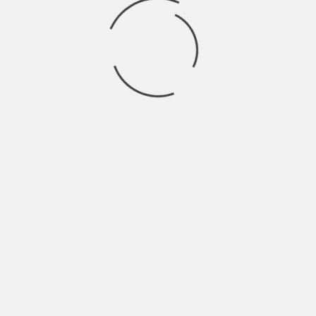
fant
asia per scrivere una
canzone?
È importante avere fantasia nel trovare metafore e
similitudini per raccontare la propria storia. Le
canzoni che scrivo partono sempre da esperienze di
vita reale, se non c’è vissuto non c’è emozione.
Vivere in una grande città
offre privilegi, ma quale
emozioni toglie?
Una cosa che ho percepito, vivendo a Milano (per
necessità lavorative), è che si fa molta più fatica a
trovare e coltivare delle reali amicizie. Vedo molti
gruppi di persone aggregarsi per convenienza.
Ma soprattutto, una cosa che mi manca
moltissimo, per la quale torno molto spesso a